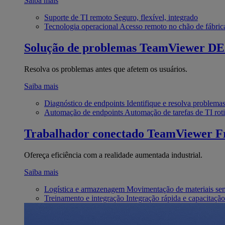
Saiba mais
Suporte de TI remoto
Seguro, flexível, integrado
Tecnologia operacional
Acesso remoto no chão de fábric
Solução de problemas
TeamViewer D
Resolva os problemas antes que afetem os usuários.
Saiba mais
Diagnóstico de endpoints
Identifique e resolva problema
Automação de endpoints
Automação de tarefas de TI roti
Trabalhador conectado
TeamViewer Fr
Ofereça eficiência com a realidade aumentada industrial.
Saiba mais
Logística e armazenagem
Movimentação de materiais se
Treinamento e integração
Integração rápida e capacitação