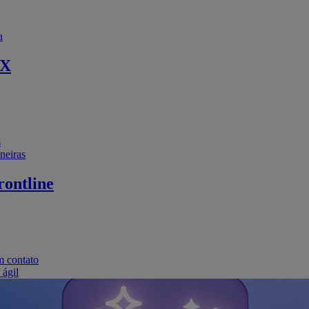
a
EX
s
neiras
ontline
m contato
 ágil