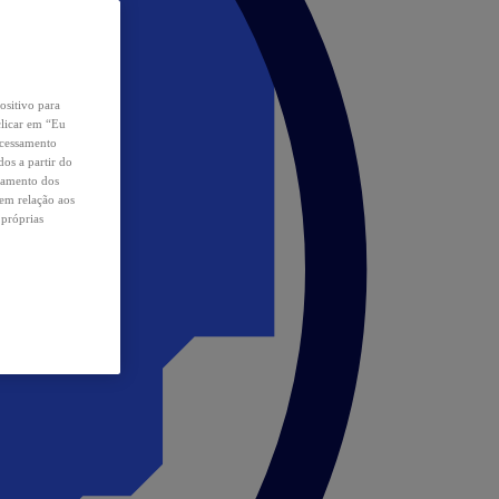
ositivo para
clicar em “Eu
ocessamento
os a partir do
samento dos
 em relação aos
 próprias