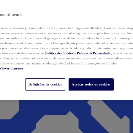
nsentimento
os seus parceiros gostariam de colocar cookies e tecnologias semelhantes (“Cookie”) no seu disp
a sua experiência de usuário e as nossas ações de marketing, bem como para fins de analítica. Ao 
cê concorda com (i) a nossa configuração e uso de todos os Cookies, bem como (ii) o nosso pr
os dados coletados com o uso dos Cookies, que depois podem ser combinados com dados coletad
s produtos e medidas de analítica correspondentes. A colocação do Cookie, assim como o proces
scritos em mais detalhes na nossa
Política de Cookies
e
Política de Privacidade
, especialmente
ecíficos, terceiros destinatários e tempo de armazenamento dos cookies. Se quiser escolher as suas
 sinta-se à vontade para adaptar a colocação de Cookies nas Configurações de Cookies.
Viewer
Impresso
Definições de cookies
Aceitar todos os cookies