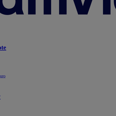
te
guro
r