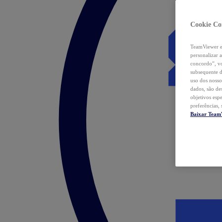
Cookie Co
TeamViewer e 
personalizar 
concordo”, vo
subsequente d
uso dos nosso
dados, são de
objetivos esp
preferências,
Baixar Team