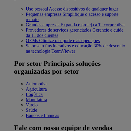
Uso pessoal
Acesse dispositivos de qualquer lugar
Pequenas empresas
Simplifique o acesso e suporte
remoto
Grandes empresas
Expanda e proteja a TI corporativa
Provedores de serviços gerenciados
Gerencie e cuide
da TI dos clientes
OEMs
Otimize o suporte e as operações
Setor sem fins lucrativos e educação
30% de desconto
na tecnologia TeamViewer
Por setor
Principais soluções
organizadas por setor
Automotiva
Agricultura
Logística
Manufatura
Varejo
Saúde
Bancos e finanças
Fale com nossa equipe de vendas