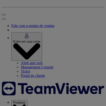
Fale com a equipe de vendas
Entre em sua conta
Abrir app web
Management Console
Ticket
Portal do cliente
Produtos