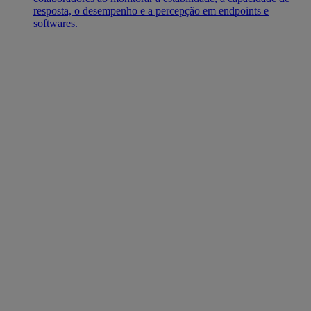
resposta, o desempenho e a percepção em endpoints e
softwares.