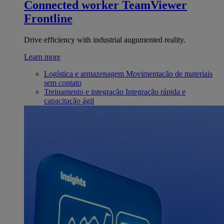
Connected worker
TeamViewer
Frontline
Drive efficiency with industrial augumented reality.
Learn more
Logística e armazenagem
Movimentação de materiais
sem contato
Treinamento e integração
Integração rápida e
capacitação ágil