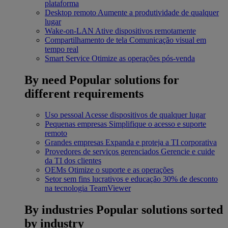
plataforma
Desktop remoto
Aumente a produtividade de qualquer
lugar
Wake-on-LAN
Ative dispositivos remotamente
Compartilhamento de tela
Comunicação visual em
tempo real
Smart Service
Otimize as operações pós-venda
By need
Popular solutions for
different requirements
Uso pessoal
Acesse dispositivos de qualquer lugar
Pequenas empresas
Simplifique o acesso e suporte
remoto
Grandes empresas
Expanda e proteja a TI corporativa
Provedores de serviços gerenciados
Gerencie e cuide
da TI dos clientes
OEMs
Otimize o suporte e as operações
Setor sem fins lucrativos e educação
30% de desconto
na tecnologia TeamViewer
By industries
Popular solutions sorted
by industry