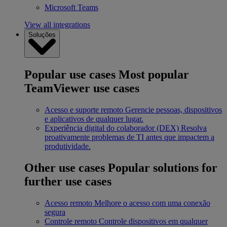
Microsoft Teams
View all integrations
Soluções
Popular use cases
Most popular
TeamViewer use cases
Acesso e suporte remoto
Gerencie pessoas, dispositivos
e aplicativos de qualquer lugar.
Experiência digital do colaborador (DEX)
Resolva
proativamente problemas de TI antes que impactem a
produtividade.
Other use cases
Popular solutions for
further use cases
Acesso remoto
Melhore o acesso com uma conexão
segura
Controle remoto
Controle dispositivos em qualquer