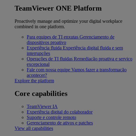
TeamViewer ONE Platform
Proactively manage and optimize your digital workplace
combined in one platform.
Para equipes de TI enxutas
Gerenciamento de
dispositivos proativo
Experiência fluida
Experiência digital fluida e sem
interrupções
Operações de TI fluidas
Remediação proativa e serviço
excepcional
Fale com nossa equipe
Vamos fazer a transformação
acontecer?
Explore the platform
Core capabilities
TeamViewer IA
Experiência digital do colaborador
Suporte e controle remoto
Gerenciamento de ativos e patches
View all capabilities