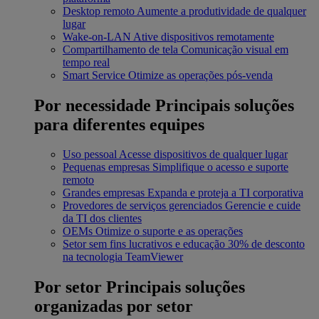
Desktop remoto
Aumente a produtividade de qualquer
lugar
Wake-on-LAN
Ative dispositivos remotamente
Compartilhamento de tela
Comunicação visual em
tempo real
Smart Service
Otimize as operações pós-venda
Por necessidade
Principais soluções
para diferentes equipes
Uso pessoal
Acesse dispositivos de qualquer lugar
Pequenas empresas
Simplifique o acesso e suporte
remoto
Grandes empresas
Expanda e proteja a TI corporativa
Provedores de serviços gerenciados
Gerencie e cuide
da TI dos clientes
OEMs
Otimize o suporte e as operações
Setor sem fins lucrativos e educação
30% de desconto
na tecnologia TeamViewer
Por setor
Principais soluções
organizadas por setor