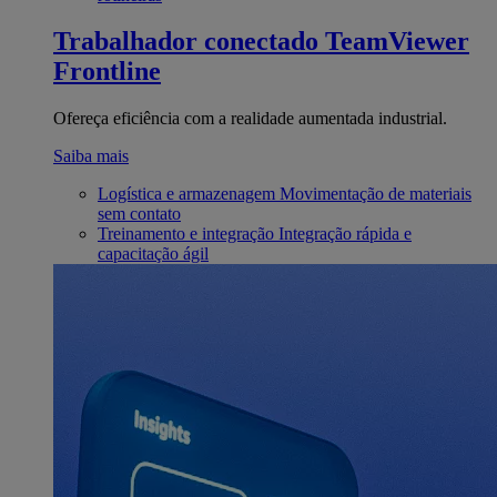
Trabalhador conectado
TeamViewer
Frontline
Ofereça eficiência com a realidade aumentada industrial.
Saiba mais
Logística e armazenagem
Movimentação de materiais
sem contato
Treinamento e integração
Integração rápida e
capacitação ágil