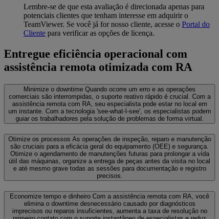
Lembre-se de que esta avaliação é direcionada apenas para
potenciais clientes que tenham interesse em adquirir o
TeamViewer. Se você já for nosso cliente, acesse o
Portal do
Cliente
para verificar as opções de licença.
Entregue eficiência operacional com
assistência remota otimizada com RA
Minimize o downtime
Quando ocorre um erro e as operações
comerciais são interrompidas, o suporte reativo rápido é crucial. Com a
assistência remota com RA, seu especialista pode estar no local em
um instante. Com a tecnologia 'see-what-I-see', os especialistas podem
guiar os trabalhadores pela solução de problemas de forma virtual.
Otimize os processos
As operações de inspeção, reparo e manutenção
são cruciais para a eficácia geral do equipamento (OEE) e segurança.
Otimize o agendamento de manutenções futuras para prolongar a vida
útil das máquinas, organize a entrega de peças antes da visita no local
e até mesmo grave todas as sessões para documentação e registro
precisos.
Economize tempo e dinheiro
Com a assistência remota com RA, você
elimina o downtime desnecessário causado por diagnósticos
imprecisos ou reparos insuficientes, aumenta a taxa de resolução no
primeiro contato com o suporte instantâneo de especialistas e reduz