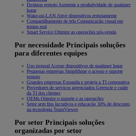
Desktop remoto
Aumente a produtividade de qualquer
lugar
Wake-on-LAN
Ative dispositivos remotamente
Compartilhamento de tela
Comunicação visual em
tempo real
Smart Service
Otimize as operações pós-venda
Por necessidade
Principais soluções
para diferentes equipes
Uso pessoal
Acesse dispositivos de qualquer lugar
Pequenas empresas
Simplifique o acesso e suporte
remoto
Grandes empresas
Expanda e proteja a TI corporativa
Provedores de serviços gerenciados
Gerencie e cuide
da TI dos clientes
OEMs
Otimize o suporte e as operações
Setor sem fins lucrativos e educação
30% de desconto
na tecnologia TeamViewer
Por setor
Principais soluções
organizadas por setor