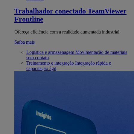
Trabalhador conectado
TeamViewer
Frontline
Ofereça eficiência com a realidade aumentada industrial.
Saiba mais
Logística e armazenagem
Movimentação de materiais
sem contato
Treinamento e integração
Integração rápida e
capacitação ágil