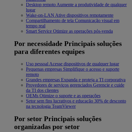
Desktop remoto
Aumente a produtividade de qualquer
lugar
Wake-on-LAN
Ative dispositivos remotamente
Compartilhamento de tela
Comunicação visual em
tempo real
Smart Service
Otimize as operações pós-venda
Por necessidade
Principais soluções
para diferentes equipes
Uso pessoal
Acesse dispositivos de qualquer lugar
Pequenas empresas
Simplifique o acesso e suporte
remoto
Grandes empresas
Expanda e proteja a TI corporativa
Provedores de serviços gerenciados
Gerencie e cuide
da TI dos clientes
OEMs
Otimize o suporte e as operações
Setor sem fins lucrativos e educação
30% de desconto
na tecnologia TeamViewer
Por setor
Principais soluções
organizadas por setor