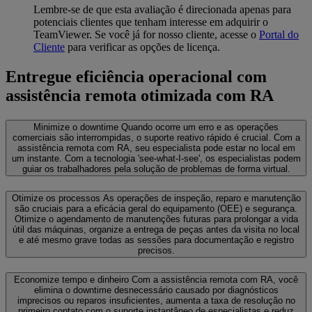
Lembre-se de que esta avaliação é direcionada apenas para
potenciais clientes que tenham interesse em adquirir o
TeamViewer. Se você já for nosso cliente, acesse o
Portal do
Cliente
para verificar as opções de licença.
Entregue eficiência operacional com
assistência remota otimizada com RA
Minimize o downtime
Quando ocorre um erro e as operações
comerciais são interrompidas, o suporte reativo rápido é crucial. Com a
assistência remota com RA, seu especialista pode estar no local em
um instante. Com a tecnologia 'see-what-I-see', os especialistas podem
guiar os trabalhadores pela solução de problemas de forma virtual.
Otimize os processos
As operações de inspeção, reparo e manutenção
são cruciais para a eficácia geral do equipamento (OEE) e segurança.
Otimize o agendamento de manutenções futuras para prolongar a vida
útil das máquinas, organize a entrega de peças antes da visita no local
e até mesmo grave todas as sessões para documentação e registro
precisos.
Economize tempo e dinheiro
Com a assistência remota com RA, você
elimina o downtime desnecessário causado por diagnósticos
imprecisos ou reparos insuficientes, aumenta a taxa de resolução no
primeiro contato com o suporte instantâneo de especialistas e reduz