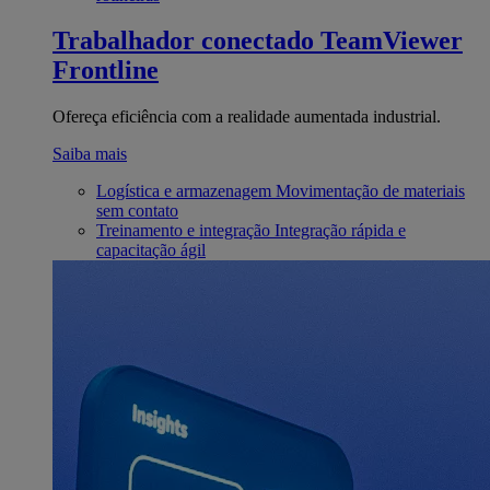
Trabalhador conectado
TeamViewer
Frontline
Ofereça eficiência com a realidade aumentada industrial.
Saiba mais
Logística e armazenagem
Movimentação de materiais
sem contato
Treinamento e integração
Integração rápida e
capacitação ágil