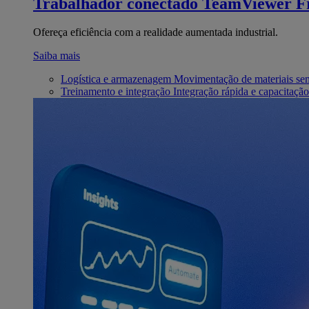
Trabalhador conectado
TeamViewer Fr
Ofereça eficiência com a realidade aumentada industrial.
Saiba mais
Logística e armazenagem
Movimentação de materiais se
Treinamento e integração
Integração rápida e capacitação