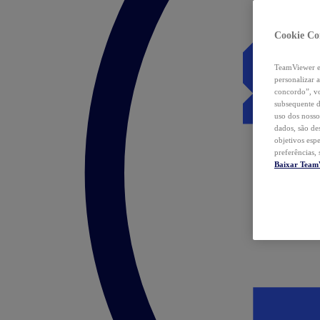
Cookie Co
TeamViewer e 
personalizar 
concordo”, vo
subsequente d
uso dos nosso
dados, são de
objetivos esp
preferências,
Baixar Team