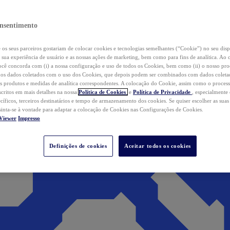
nsentimento
os seus parceiros gostariam de colocar cookies e tecnologias semelhantes (“Cookie”) no seu disp
a sua experiência de usuário e as nossas ações de marketing, bem como para fins de analítica. Ao 
cê concorda com (i) a nossa configuração e uso de todos os Cookies, bem como (ii) o nosso pr
os dados coletados com o uso dos Cookies, que depois podem ser combinados com dados coletad
s produtos e medidas de analítica correspondentes. A colocação do Cookie, assim como o proces
scritos em mais detalhes na nossa
Política de Cookies
e
Política de Privacidade
, especialmente
ecíficos, terceiros destinatários e tempo de armazenamento dos cookies. Se quiser escolher as suas
 sinta-se à vontade para adaptar a colocação de Cookies nas Configurações de Cookies.
Viewer
Impresso
Definições de cookies
Aceitar todos os cookies