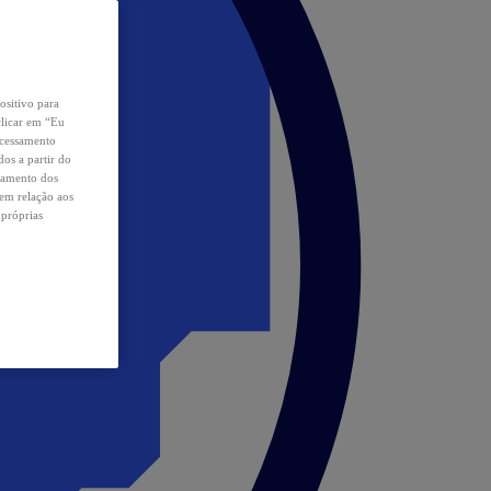
ositivo para
clicar em “Eu
ocessamento
os a partir do
samento dos
 em relação aos
 próprias