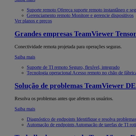
Suporte remoto
Ofereça suporte remoto instantâneo e se
Gerenciamento remoto
Monitore e gerencie dispositivos
Ver planos e preços
Grandes empresas
TeamViewer Tenso
Conectividade remota projetada para operações seguras.
Saiba mais
Suporte de TI remoto
Seguro, flexível, integrado
Tecnologia operacional
Acesso remoto no chão de fábric
Solução de problemas
TeamViewer D
Resolva os problemas antes que afetem os usuários.
Saiba mais
Diagnóstico de endpoints
Identifique e resolva problema
Automação de endpoints
Automação de tarefas de TI roti