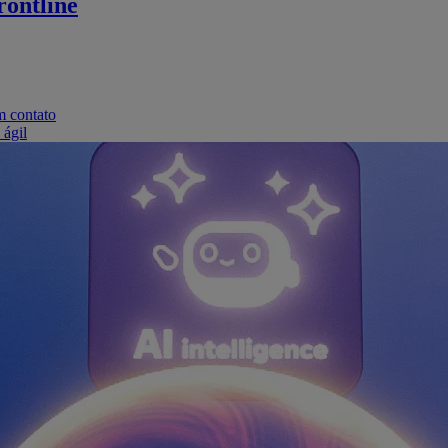
ontline
m contato
 ágil