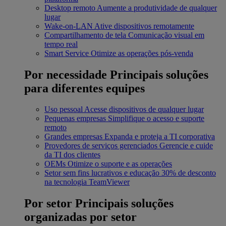
Desktop remoto
Aumente a produtividade de qualquer
lugar
Wake-on-LAN
Ative dispositivos remotamente
Compartilhamento de tela
Comunicação visual em
tempo real
Smart Service
Otimize as operações pós-venda
Por necessidade
Principais soluções
para diferentes equipes
Uso pessoal
Acesse dispositivos de qualquer lugar
Pequenas empresas
Simplifique o acesso e suporte
remoto
Grandes empresas
Expanda e proteja a TI corporativa
Provedores de serviços gerenciados
Gerencie e cuide
da TI dos clientes
OEMs
Otimize o suporte e as operações
Setor sem fins lucrativos e educação
30% de desconto
na tecnologia TeamViewer
Por setor
Principais soluções
organizadas por setor