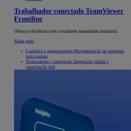
Trabalhador conectado
TeamViewer
Frontline
Ofereça eficiência com a realidade aumentada industrial.
Saiba mais
Logística e armazenagem
Movimentação de materiais
sem contato
Treinamento e integração
Integração rápida e
capacitação ágil