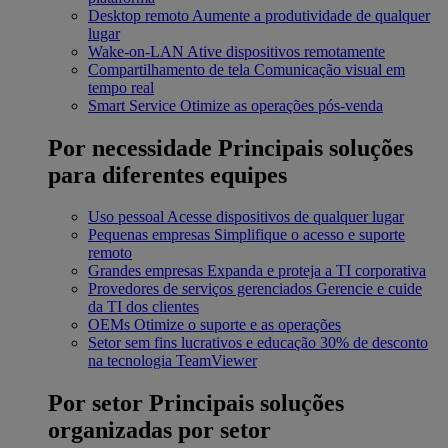
Desktop remoto
Aumente a produtividade de qualquer
lugar
Wake-on-LAN
Ative dispositivos remotamente
Compartilhamento de tela
Comunicação visual em
tempo real
Smart Service
Otimize as operações pós-venda
Por necessidade
Principais soluções
para diferentes equipes
Uso pessoal
Acesse dispositivos de qualquer lugar
Pequenas empresas
Simplifique o acesso e suporte
remoto
Grandes empresas
Expanda e proteja a TI corporativa
Provedores de serviços gerenciados
Gerencie e cuide
da TI dos clientes
OEMs
Otimize o suporte e as operações
Setor sem fins lucrativos e educação
30% de desconto
na tecnologia TeamViewer
Por setor
Principais soluções
organizadas por setor