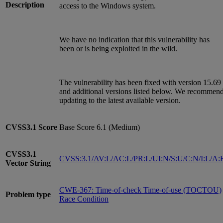
Description
access to the Windows system.
We have no indication that this vulnerability has
been or is being exploited in the wild.
The vulnerability has been fixed with version 15.69
and additional versions listed below. We recommen
updating to the latest available version.
CVSS3.1
Score
Base Score 6.1 (Medium)
CVSS3.1
CVSS:3.1/AV:L/AC:L/PR:L/UI:N/S:U/C:N/I:L/A:
Vector String
CWE-367: Time-of-check Time-of-use (TOCTOU)
Problem type
Race Condition