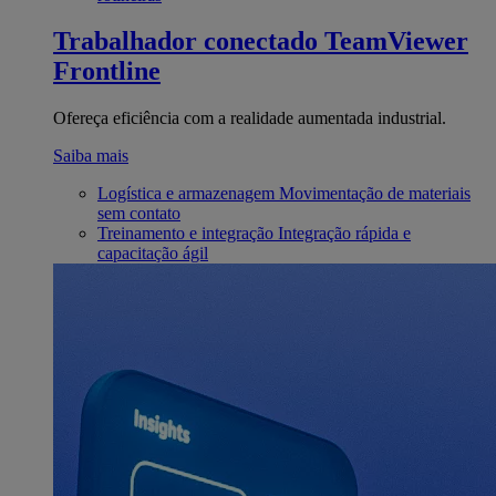
Trabalhador conectado
TeamViewer
Frontline
Ofereça eficiência com a realidade aumentada industrial.
Saiba mais
Logística e armazenagem
Movimentação de materiais
sem contato
Treinamento e integração
Integração rápida e
capacitação ágil