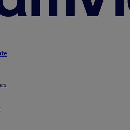
te
guro
r