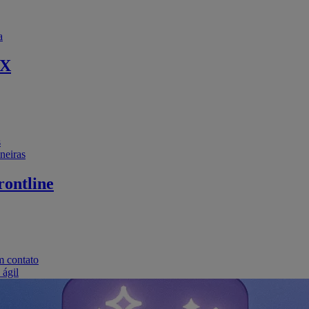
a
EX
s
neiras
ontline
m contato
 ágil