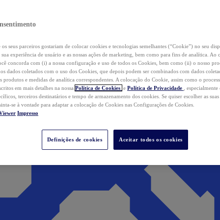
nsentimento
os seus parceiros gostariam de colocar cookies e tecnologias semelhantes (“Cookie”) no seu disp
a sua experiência de usuário e as nossas ações de marketing, bem como para fins de analítica. Ao 
cê concorda com (i) a nossa configuração e uso de todos os Cookies, bem como (ii) o nosso pr
os dados coletados com o uso dos Cookies, que depois podem ser combinados com dados coletad
s produtos e medidas de analítica correspondentes. A colocação do Cookie, assim como o proces
scritos em mais detalhes na nossa
Política de Cookies
e
Política de Privacidade
, especialmente
ecíficos, terceiros destinatários e tempo de armazenamento dos cookies. Se quiser escolher as suas
 sinta-se à vontade para adaptar a colocação de Cookies nas Configurações de Cookies.
Viewer
Impresso
Definições de cookies
Aceitar todos os cookies