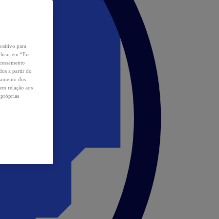
ositivo para
clicar em “Eu
ocessamento
os a partir do
samento dos
 em relação aos
 próprias