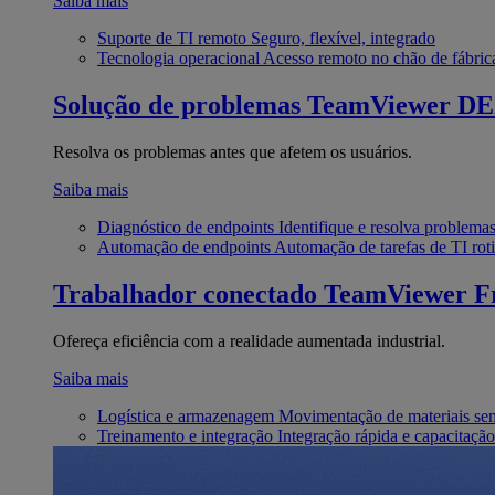
Saiba mais
Suporte de TI remoto
Seguro, flexível, integrado
Tecnologia operacional
Acesso remoto no chão de fábric
Solução de problemas
TeamViewer D
Resolva os problemas antes que afetem os usuários.
Saiba mais
Diagnóstico de endpoints
Identifique e resolva problema
Automação de endpoints
Automação de tarefas de TI roti
Trabalhador conectado
TeamViewer Fr
Ofereça eficiência com a realidade aumentada industrial.
Saiba mais
Logística e armazenagem
Movimentação de materiais se
Treinamento e integração
Integração rápida e capacitação