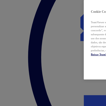
Cookie Co
TeamViewer e 
personalizar 
concordo”, vo
subsequente d
uso dos nosso
dados, são de
objetivos esp
preferências,
Baixar Team