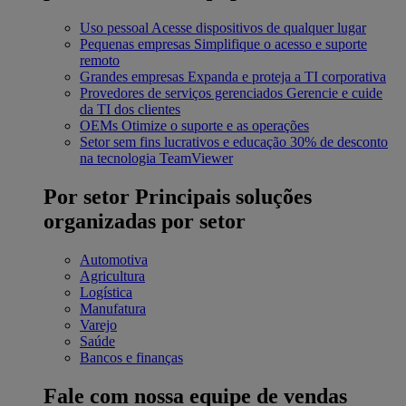
Uso pessoal
Acesse dispositivos de qualquer lugar
Pequenas empresas
Simplifique o acesso e suporte
remoto
Grandes empresas
Expanda e proteja a TI corporativa
Provedores de serviços gerenciados
Gerencie e cuide
da TI dos clientes
OEMs
Otimize o suporte e as operações
Setor sem fins lucrativos e educação
30% de desconto
na tecnologia TeamViewer
Por setor
Principais soluções
organizadas por setor
Automotiva
Agricultura
Logística
Manufatura
Varejo
Saúde
Bancos e finanças
Fale com nossa equipe de vendas