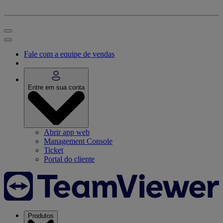
Fale com a equipe de vendas
Entre em sua conta
Abrir app web
Management Console
Ticket
Portal do cliente
Produtos