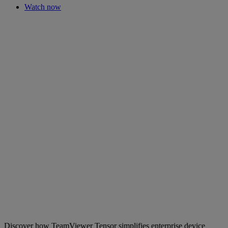
Watch now
Discover how TeamViewer Tensor simplifies enterprise device