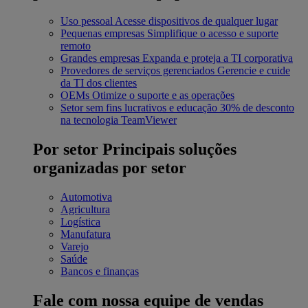
Uso pessoal
Acesse dispositivos de qualquer lugar
Pequenas empresas
Simplifique o acesso e suporte
remoto
Grandes empresas
Expanda e proteja a TI corporativa
Provedores de serviços gerenciados
Gerencie e cuide
da TI dos clientes
OEMs
Otimize o suporte e as operações
Setor sem fins lucrativos e educação
30% de desconto
na tecnologia TeamViewer
Por setor
Principais soluções
organizadas por setor
Automotiva
Agricultura
Logística
Manufatura
Varejo
Saúde
Bancos e finanças
Fale com nossa equipe de vendas