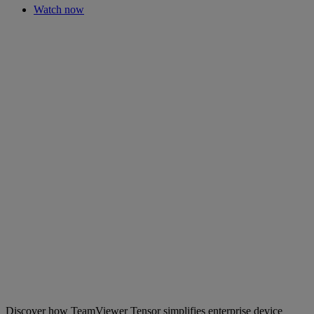
Watch now
Discover how TeamViewer Tensor simplifies enterprise device