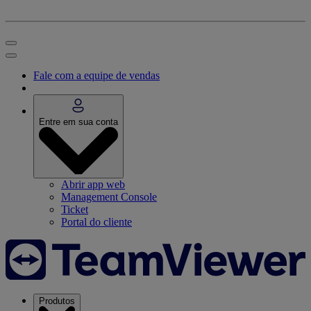
Fale com a equipe de vendas
Entre em sua conta
Abrir app web
Management Console
Ticket
Portal do cliente
Produtos