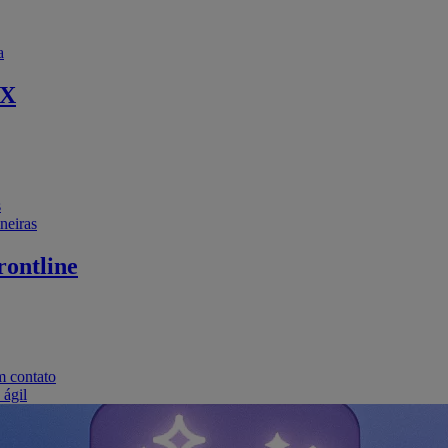
a
EX
s
neiras
ontline
m contato
 ágil