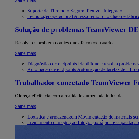
Saiba mais
Suporte de TI remoto
Seguro, flexível, integrado
Tecnologia operacional
Acesso remoto no chão de fábric
Solução de problemas
TeamViewer D
Resolva os problemas antes que afetem os usuários.
Saiba mais
Diagnóstico de endpoints
Identifique e resolva problema
Automação de endpoints
Automação de tarefas de TI roti
Trabalhador conectado
TeamViewer Fr
Ofereça eficiência com a realidade aumentada industrial.
Saiba mais
Logística e armazenagem
Movimentação de materiais se
Treinamento e integração
Integração rápida e capacitação