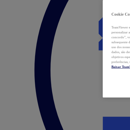
Cookie Co
TeamViewer e 
personalizar 
concordo”, vo
subsequente d
uso dos nosso
dados, são de
objetivos esp
preferências,
Baixar Team