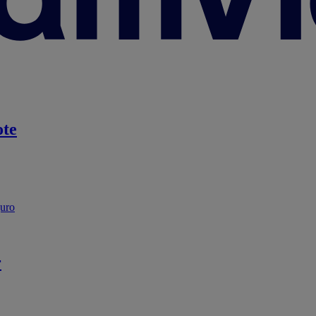
te
guro
r