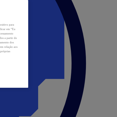
ositivo para
clicar em “Eu
ocessamento
os a partir do
samento dos
 em relação aos
 próprias