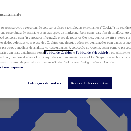
nsentimento
os seus parceiros gostariam de colocar cookies e tecnologias semelhantes (“Cookie”) no seu disp
a sua experiência de usuário e as nossas ações de marketing, bem como para fins de analítica. Ao 
cê concorda com (i) a nossa configuração e uso de todos os Cookies, bem como (ii) o nosso pr
os dados coletados com o uso dos Cookies, que depois podem ser combinados com dados coletad
s produtos e medidas de analítica correspondentes. A colocação do Cookie, assim como o proces
scritos em mais detalhes na nossa
Política de Cookies
e
Política de Privacidade
, especialmente
ecíficos, terceiros destinatários e tempo de armazenamento dos cookies. Se quiser escolher as suas
 sinta-se à vontade para adaptar a colocação de Cookies nas Configurações de Cookies.
Viewer
Impresso
Definições de cookies
Aceitar todos os cookies