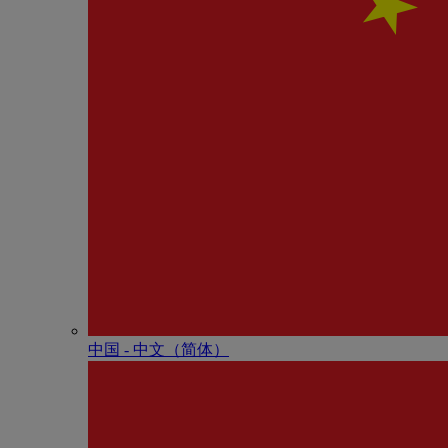
中国 - 中⽂（简体）