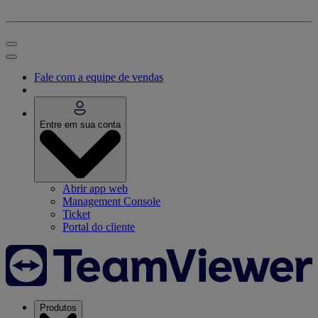
Fale com a equipe de vendas
Entre em sua conta
Abrir app web
Management Console
Ticket
Portal do cliente
Produtos