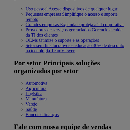
Uso pessoal
Acesse dispositivos de qualquer lugar
Pequenas empresas
Simplifique o acesso e suporte
remoto
Grandes empresas
Expanda e proteja a TI corporativa
Provedores de serviços gerenciados
Gerencie e cuide
da TI dos clientes
OEMs
Otimize o suporte e as operações
Setor sem fins lucrativos e educação
30% de desconto
na tecnologia TeamViewer
Por setor
Principais soluções
organizadas por setor
Automotiva
Agricultura
Logística
Manufatura
Varejo
Saúde
Bancos e finanças
Fale com nossa equipe de vendas