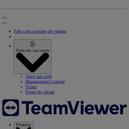
Fale com a equipe de vendas
Entre em sua conta
Abrir app web
Management Console
Ticket
Portal do cliente
Produtos