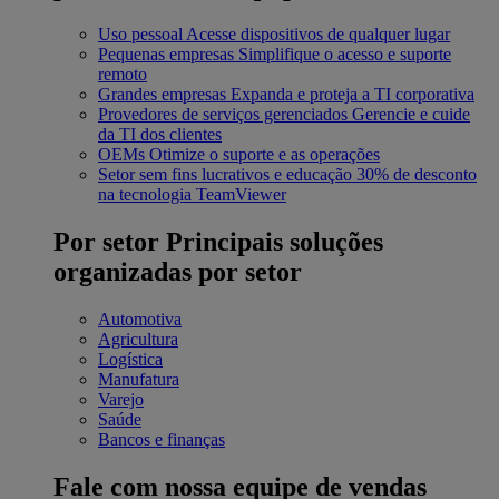
Uso pessoal
Acesse dispositivos de qualquer lugar
Pequenas empresas
Simplifique o acesso e suporte
remoto
Grandes empresas
Expanda e proteja a TI corporativa
Provedores de serviços gerenciados
Gerencie e cuide
da TI dos clientes
OEMs
Otimize o suporte e as operações
Setor sem fins lucrativos e educação
30% de desconto
na tecnologia TeamViewer
Por setor
Principais soluções
organizadas por setor
Automotiva
Agricultura
Logística
Manufatura
Varejo
Saúde
Bancos e finanças
Fale com nossa equipe de vendas