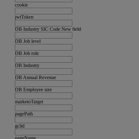
cookie
jwtToken
DB Industry SIC Code New field
DB Job level
DB Job role
DB Industry
DB Annual Revenue
DB Employee size
marketoTarget
pagePath
gclid
pageName