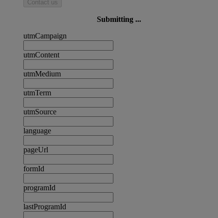
Contact us
Submitting ...
utmCampaign
utmContent
utmMedium
utmTerm
utmSource
language
pageUrl
formId
programId
lastProgramId