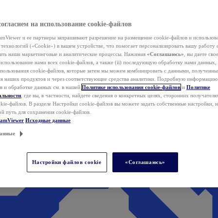
согласием на использование cookie-файлов
mViewer и ее партнеры запрашивают разрешение на размещение cookie-файлов и использов
технологий («Cookie») в вашем устройстве, что помогает персонализировать вашу работу 
ать наши маркетинговые и аналитические процессы. Нажимая
«Соглашаюсь»
, вы даете свое
использование нами всех cookie-файлов, а также (ii) последующую обработку нами данных,
спользования cookie-файлов, которые затем мы можем комбинировать с данными, полученным
ия наших продуктов и через соответствующие средства аналитики. Подробную информацию
в и обработке данных см. в нашей
Политике использования cookie-файлов
и
Политике
альности
, где вы, в частности, найдете сведения о конкретных целях, сторонних получателя
kie-файлов. В разделе Настройки cookie-файлов вы можете задать собственные настройки, 
ой путь для сохранения cookie-файлов.
eamViewer
Исходные данные
анные
Настройки файлов cookie
«Соглашаюсь»