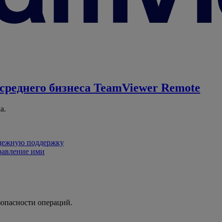
среднего бизнеса
TeamViewer Remote
а.
адежную поддержку
равление ими
зопасности операций.