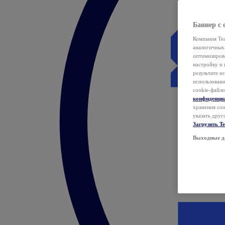
Баннер с 
Компания Tea
аналогичных 
оптимизиров
настройку и 
результате и
использован
cookie-файло
конфиденци
хранения coo
указать друг
Загрузить T
Выходные д