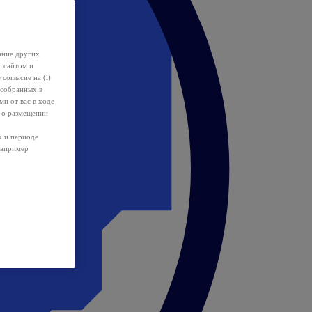
ание других
с сайтом и
 согласие на (i)
 собранных в
и от вас в ходе
 о размещении
х и периоде
например