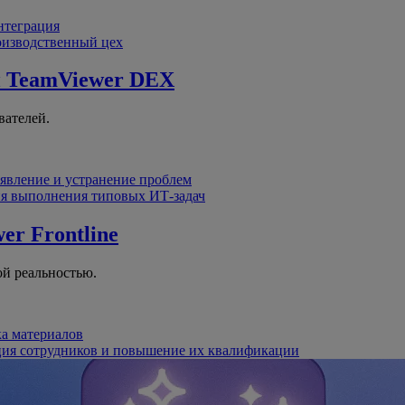
интеграция
оизводственный цех
й
TeamViewer DEX
вателей.
явление и устранение проблем
я выполнения типовых ИТ-задач
er Frontline
й реальностью.
ка материалов
ция сотрудников и повышение их квалификации