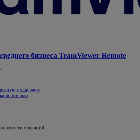
среднего бизнеса
TeamViewer Remote
а.
адежную поддержку
равление ими
зопасности операций.