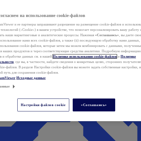
согласием на использование cookie-файлов
mViewer и ее партнеры запрашивают разрешение на размещение cookie-файлов и использов
технологий («Cookie») в вашем устройстве, что помогает персонализировать вашу работу 
ать наши маркетинговые и аналитические процессы. Нажимая
«Соглашаюсь»
, вы даете свое
использование нами всех cookie-файлов, а также (ii) последующую обработку нами данных,
спользования cookie-файлов, которые затем мы можем комбинировать с данными, полученным
ия наших продуктов и через соответствующие средства аналитики. Подробную информацию
в и обработке данных см. в нашей
Политике использования cookie-файлов
и
Политике
альности
, где вы, в частности, найдете сведения о конкретных целях, сторонних получателя
kie-файлов. В разделе Настройки cookie-файлов вы можете задать собственные настройки, 
ой путь для сохранения cookie-файлов.
eamViewer
Исходные данные
анные
Настройки файлов cookie
«Соглашаюсь»