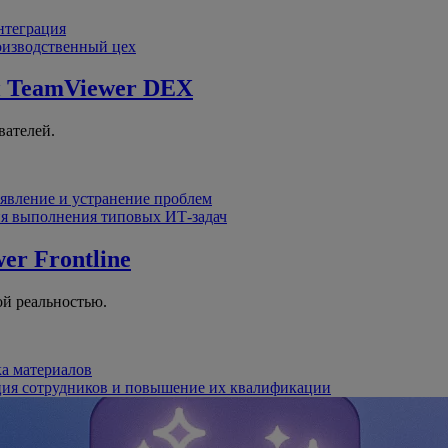
интеграция
оизводственный цех
й
TeamViewer DEX
вателей.
явление и устранение проблем
я выполнения типовых ИТ-задач
er Frontline
й реальностью.
ка материалов
ция сотрудников и повышение их квалификации