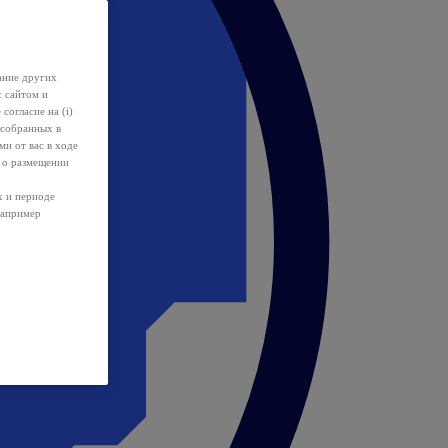
ание других
с сайтом и
 согласие на (i)
 собранных в
и от вас в ходе
 о размещении
х и периоде
например