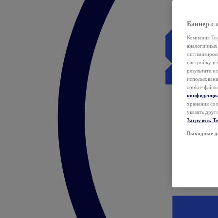
Баннер с 
Компания Tea
аналогичных 
оптимизиров
настройку и 
результате и
использован
cookie-файло
конфиденци
хранения coo
указать друг
Загрузить T
Выходные д