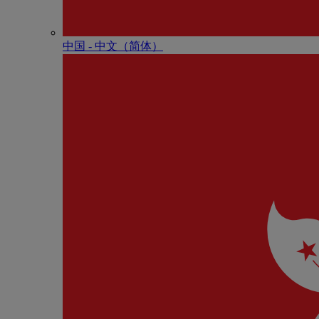
中国 - 中⽂（简体）