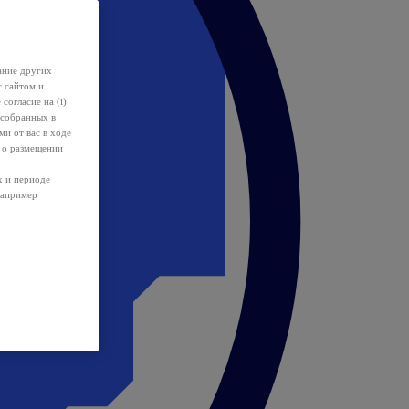
ание других
с сайтом и
 согласие на (i)
 собранных в
и от вас в ходе
 о размещении
х и периоде
например