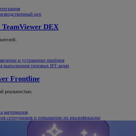
интеграция
оизводственный цех
й
TeamViewer DEX
вателей.
явление и устранение проблем
я выполнения типовых ИТ-задач
er Frontline
й реальностью.
ка материалов
ция сотрудников и повышение их квалификации