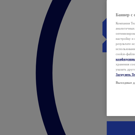
Баннер с 
Компания Tea
аналогичных 
оптимизиров
настройку и 
результате и
использован
cookie-файло
конфиденци
хранения coo
указать друг
Загрузить T
Выходные д