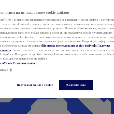
согласием на использование cookie-файлов
mViewer и ее партнеры запрашивают разрешение на размещение cookie-файлов и использов
технологий («Cookie») в вашем устройстве, что помогает персонализировать вашу работу 
ать наши маркетинговые и аналитические процессы. Нажимая
«Соглашаюсь»
, вы даете свое
использование нами всех cookie-файлов, а также (ii) последующую обработку нами данных,
спользования cookie-файлов, которые затем мы можем комбинировать с данными, полученным
ия наших продуктов и через соответствующие средства аналитики. Подробную информацию
в и обработке данных см. в нашей
Политике использования cookie-файлов
и
Политике
альности
, где вы, в частности, найдете сведения о конкретных целях, сторонних получателя
kie-файлов. В разделе Настройки cookie-файлов вы можете задать собственные настройки, 
ой путь для сохранения cookie-файлов.
eamViewer
Исходные данные
анные
Настройки файлов cookie
«Соглашаюсь»