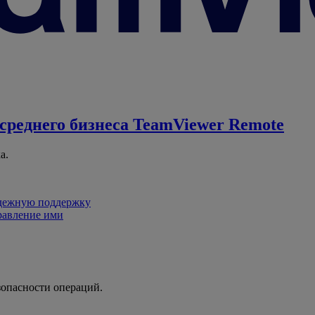
среднего бизнеса
TeamViewer Remote
а.
адежную поддержку
равление ими
зопасности операций.