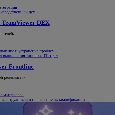
интеграция
оизводственный цех
й
TeamViewer DEX
вателей.
явление и устранение проблем
я выполнения типовых ИТ-задач
er Frontline
й реальностью.
ка материалов
ция сотрудников и повышение их квалификации