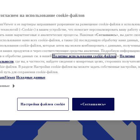
согласием на использование cookie-файлов
mViewer и ее партнеры запрашивают разрешение на размещение cookie-файлов и использов
технологий («Cookie») в вашем устройстве, что помогает персонализировать вашу работу 
ать наши маркетинговые и аналитические процессы. Нажимая
«Соглашаюсь»
, вы даете свое
использование нами всех cookie-файлов, а также (ii) последующую обработку нами данных,
спользования cookie-файлов, которые затем мы можем комбинировать с данными, полученным
ия наших продуктов и через соответствующие средства аналитики. Подробную информацию
в и обработке данных см. в нашей
Политике использования cookie-файлов
и
Политике
альности
, где вы, в частности, найдете сведения о конкретных целях, сторонних получателя
kie-файлов. В разделе Настройки cookie-файлов вы можете задать собственные настройки, 
ой путь для сохранения cookie-файлов.
eamViewer
Исходные данные
анные
Настройки файлов cookie
«Соглашаюсь»