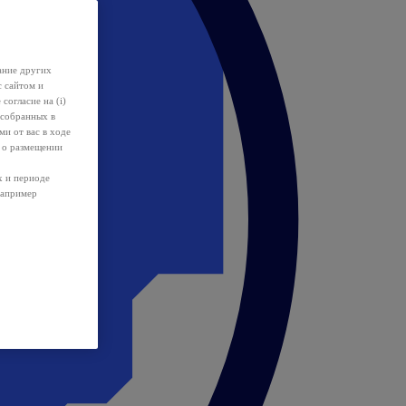
ание других
с сайтом и
 согласие на (i)
 собранных в
и от вас в ходе
 о размещении
х и периоде
например