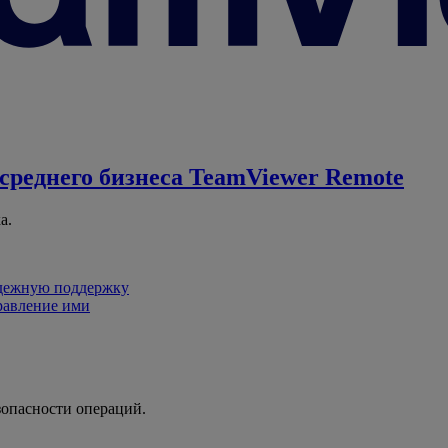
среднего бизнеса
TeamViewer Remote
а.
адежную поддержку
равление ими
зопасности операций.