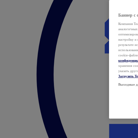
Баннер с 
Компания Tea
аналогичных 
оптимизиров
настройку и 
результате и
использован
cookie-файло
конфиденци
хранения coo
указать друг
Загрузить T
Выходные д