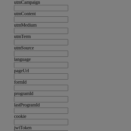
utmCampaign
utmContent
utmMedium
utmTerm
utmSource
language
pageUrl
formId
programId
lastProgramId
cookie
jwtToken