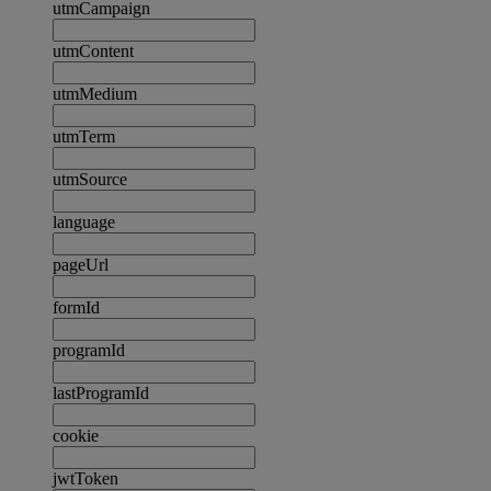
utmCampaign
utmContent
utmMedium
utmTerm
utmSource
language
pageUrl
formId
programId
lastProgramId
cookie
jwtToken