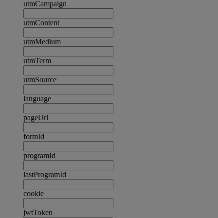
utmCampaign
utmContent
utmMedium
utmTerm
utmSource
language
pageUrl
formId
programId
lastProgramId
cookie
jwtToken