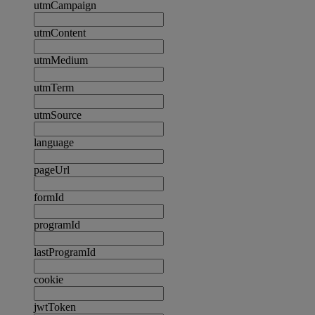
utmCampaign
utmContent
utmMedium
utmTerm
utmSource
language
pageUrl
formId
programId
lastProgramId
cookie
jwtToken