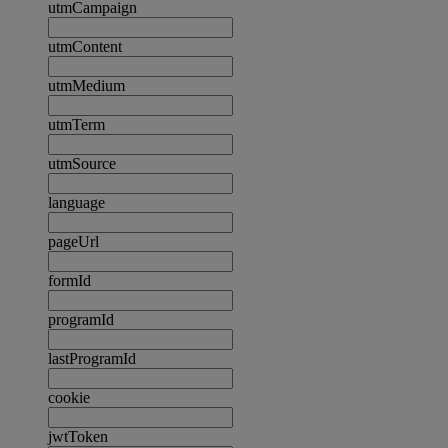
utmCampaign
utmContent
utmMedium
utmTerm
utmSource
language
pageUrl
formId
programId
lastProgramId
cookie
jwtToken