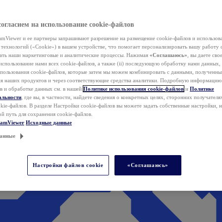
согласием на использование cookie-файлов
mViewer и ее партнеры запрашивают разрешение на размещение cookie-файлов и использов
технологий («Cookie») в вашем устройстве, что помогает персонализировать вашу работу 
ать наши маркетинговые и аналитические процессы. Нажимая
«Соглашаюсь»
, вы даете свое
использование нами всех cookie-файлов, а также (ii) последующую обработку нами данных,
спользования cookie-файлов, которые затем мы можем комбинировать с данными, полученным
ия наших продуктов и через соответствующие средства аналитики. Подробную информацию
в и обработке данных см. в нашей
Политике использования cookie-файлов
и
Политике
альности
, где вы, в частности, найдете сведения о конкретных целях, сторонних получателя
kie-файлов. В разделе Настройки cookie-файлов вы можете задать собственные настройки, 
ой путь для сохранения cookie-файлов.
eamViewer
Исходные данные
анные
Настройки файлов cookie
«Соглашаюсь»