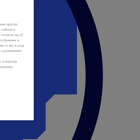
ание других
с сайтом и
 согласие на (i)
 собранных в
и от вас в ходе
 о размещении
х и периоде
например