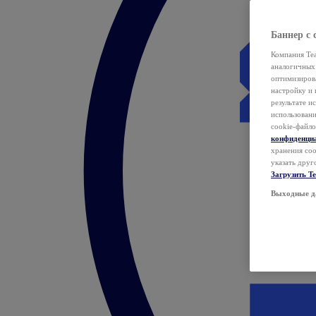
Баннер с 
Компания Tea
аналогичных 
оптимизиров
настройку и 
результате и
использован
cookie-файло
конфиденци
хранения coo
указать друг
Загрузить T
Выходные д