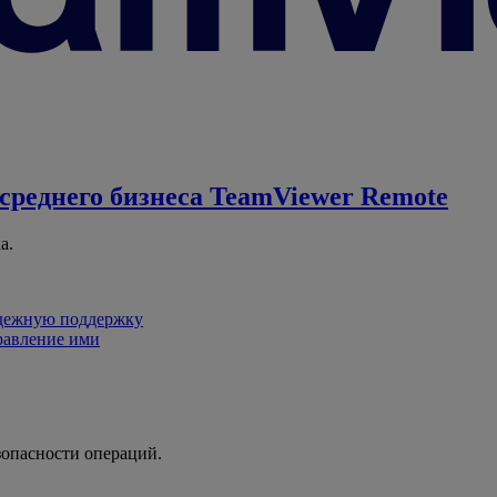
среднего бизнеса
TeamViewer Remote
а.
адежную поддержку
равление ими
зопасности операций.