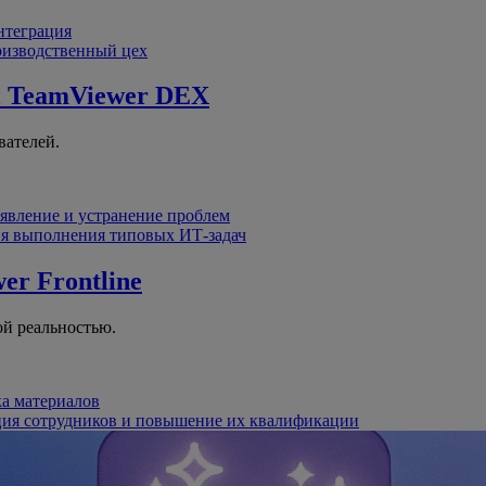
интеграция
оизводственный цех
й
TeamViewer DEX
вателей.
явление и устранение проблем
я выполнения типовых ИТ-задач
er Frontline
й реальностью.
ка материалов
ция сотрудников и повышение их квалификации