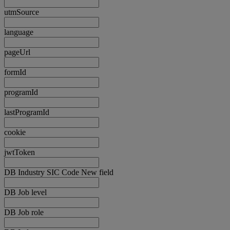
utmSource
language
pageUrl
formId
programId
lastProgramId
cookie
jwtToken
DB Industry SIC Code New field
DB Job level
DB Job role