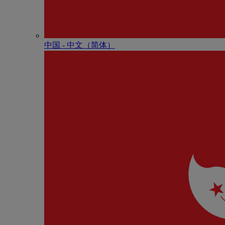
中国 - 中⽂（简体）