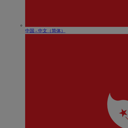
中国 - 中⽂（简体）