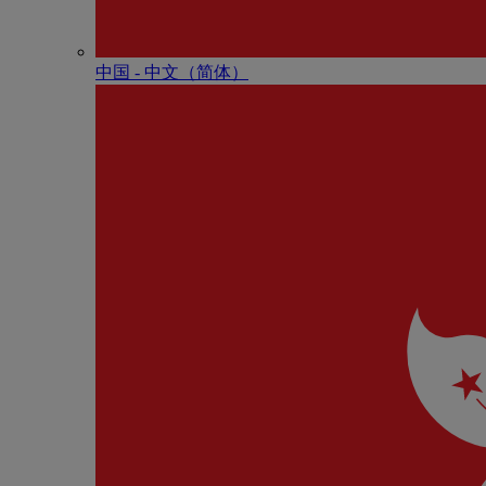
中国 - 中⽂（简体）