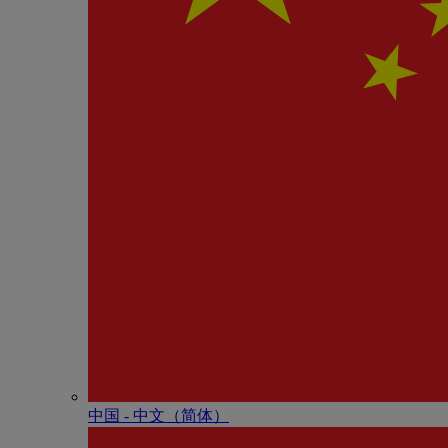
中国 - 中⽂（简体）