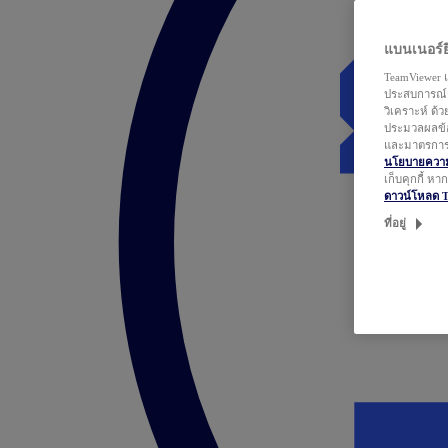
แบนเนอร์ยิ
TeamViewer แ
ประสบการณ์ก
วิเคราะห์ ด้
ประมวลผลข้อ
และมาตรการว
นโยบายความเ
เก็บคุกกี้ ห
ดาวน์โหลด 
ที่อยู่