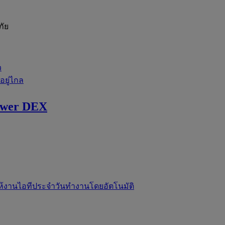
ภัย
ว
่อยู่ไกล
ewer DEX
ห้งานไอทีประจำวันทำงานโดยอัตโนมัติ