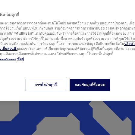
นยอมคุกกี้
ละพันธมิตรต้องการวางคุกกี้และเทคโนโลยีที่คล้ายคลึงกัน (“คุกกี้”) บนอุปกรณ์ของคุณ เพื่อ
ารใช้งานเว็บในแบบที่เหมาะกับคุณ รวมถึงมาตรการทางการตลาดของเรา และเพื่อวัตถุประ
วยการคลิก
“ฉันยินยอม”
เท่ากับคุณยอมรับ (1) การตั้งค่าและการใช้งานคุกกี้ทั้งหมดของเรา ร
มูลที่รวบรวมจากการใช้คุกกี้ในภายหลัง ซึ่งอาจรวมกับข้อมูลที่รวบรวมจากการที่คุณใช้ผลิ
ิเคราะห์ที่สอดคล้องกัน การจัดวางคุกกี้และการประมวลผลข้อมูลมีอธิบายเพิ่มเติมใน
นโยบาย
ป็นส่วนตัว
ของเรา โดยเฉพาะที่เกี่ยวกับวัตถุประสงค์ที่ชัดเจน ผู้รับซึ่งเป็นบุคคลที่สาม และ
ากคุณต้องการเลือกการตั้งค่าของคุณเอง โปรดปรับการวางคุกกี้ในการตั้งค่าคุกกี้
TeamViewer
ที่อยู่
การตั้งค่าคุกกี้
ยอมรับคุกกี้ทั้งหมด