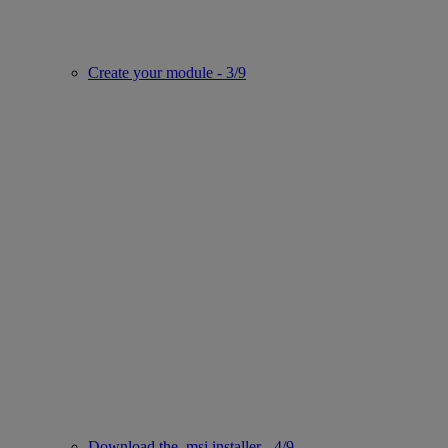
Create your module - 3/9
Download the .msi installer - 4/9