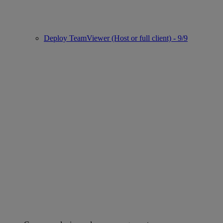
Deploy TeamViewer (Host or full client) - 9/9