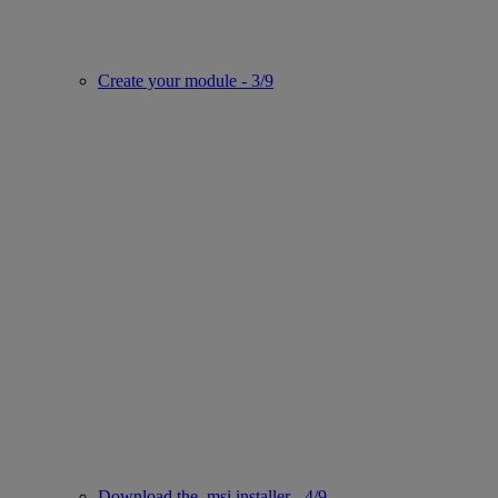
Create your module - 3/9
Download the .msi installer - 4/9