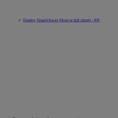
Deploy TeamViewer (Host or full client) - 9/9