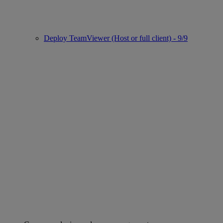
Deploy TeamViewer (Host or full client) - 9/9