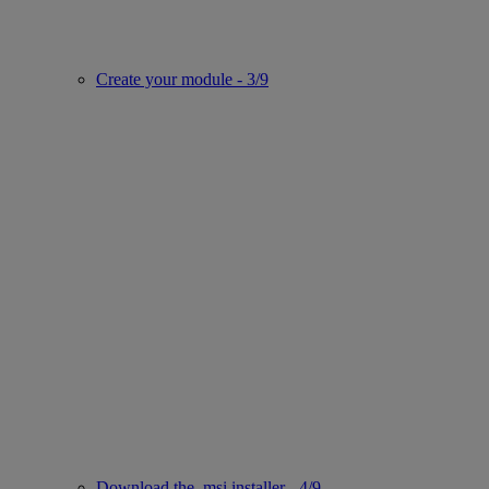
Create your module - 3/9
Download the .msi installer - 4/9