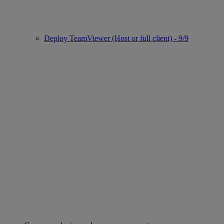
Deploy TeamViewer (Host or full client) - 9/9