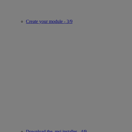
Create your module - 3/9
Download the .msi installer - 4/9