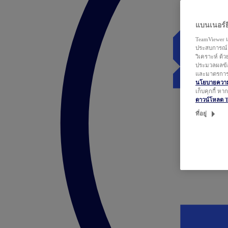
แบนเนอร์ยิ
TeamViewer แ
ประสบการณ์ก
วิเคราะห์ ด้
ประมวลผลข้อ
และมาตรการว
นโยบายความเ
เก็บคุกกี้ ห
ดาวน์โหลด 
ที่อยู่