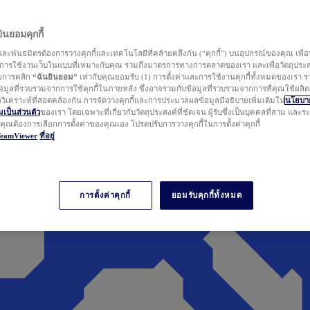
นยอมคุกกี้
ละพันธมิตรต้องการวางคุกกี้และเทคโนโลยีที่คล้ายคลึงกัน (“คุกกี้”) บนอุปกรณ์ของคุณ เพื่อ
ารใช้งานเว็บในแบบที่เหมาะกับคุณ รวมถึงมาตรการทางการตลาดของเรา และเพื่อวัตถุประ
วยการคลิก
“ฉันยินยอม”
เท่ากับคุณยอมรับ (1) การตั้งค่าและการใช้งานคุกกี้ทั้งหมดของเรา ร
มูลที่รวบรวมจากการใช้คุกกี้ในภายหลัง ซึ่งอาจรวมกับข้อมูลที่รวบรวมจากการที่คุณใช้ผลิ
ิเคราะห์ที่สอดคล้องกัน การจัดวางคุกกี้และการประมวลผลข้อมูลมีอธิบายเพิ่มเติมใน
นโยบาย
ป็นส่วนตัว
ของเรา โดยเฉพาะที่เกี่ยวกับวัตถุประสงค์ที่ชัดเจน ผู้รับซึ่งเป็นบุคคลที่สาม และ
ากคุณต้องการเลือกการตั้งค่าของคุณเอง โปรดปรับการวางคุกกี้ในการตั้งค่าคุกกี้
TeamViewer
ที่อยู่
การตั้งค่าคุกกี้
ยอมรับคุกกี้ทั้งหมด