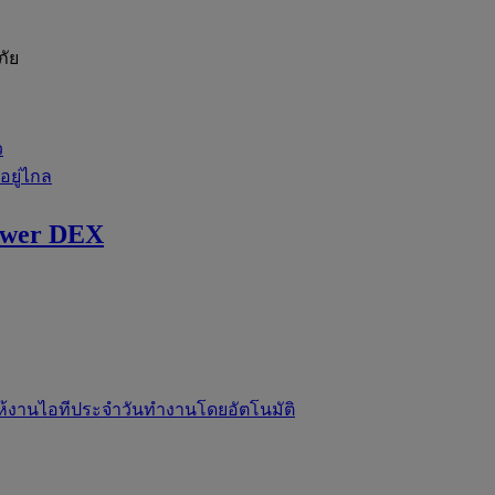
ภัย
ว
่อยู่ไกล
ewer DEX
ห้งานไอทีประจำวันทำงานโดยอัตโนมัติ