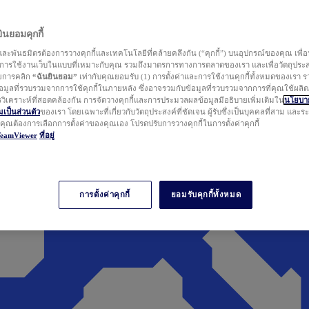
นยอมคุกกี้
ละพันธมิตรต้องการวางคุกกี้และเทคโนโลยีที่คล้ายคลึงกัน (“คุกกี้”) บนอุปกรณ์ของคุณ เพื่อ
ารใช้งานเว็บในแบบที่เหมาะกับคุณ รวมถึงมาตรการทางการตลาดของเรา และเพื่อวัตถุประ
วยการคลิก
“ฉันยินยอม”
เท่ากับคุณยอมรับ (1) การตั้งค่าและการใช้งานคุกกี้ทั้งหมดของเรา ร
มูลที่รวบรวมจากการใช้คุกกี้ในภายหลัง ซึ่งอาจรวมกับข้อมูลที่รวบรวมจากการที่คุณใช้ผลิ
ิเคราะห์ที่สอดคล้องกัน การจัดวางคุกกี้และการประมวลผลข้อมูลมีอธิบายเพิ่มเติมใน
นโยบาย
ป็นส่วนตัว
ของเรา โดยเฉพาะที่เกี่ยวกับวัตถุประสงค์ที่ชัดเจน ผู้รับซึ่งเป็นบุคคลที่สาม และ
ากคุณต้องการเลือกการตั้งค่าของคุณเอง โปรดปรับการวางคุกกี้ในการตั้งค่าคุกกี้
TeamViewer
ที่อยู่
การตั้งค่าคุกกี้
ยอมรับคุกกี้ทั้งหมด