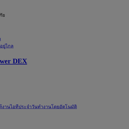
ภัย
ว
่อยู่ไกล
ewer DEX
ห้งานไอทีประจำวันทำงานโดยอัตโนมัติ