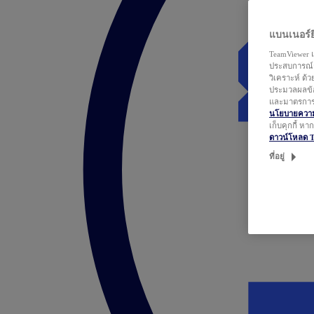
แบนเนอร์ยิ
TeamViewer แ
ประสบการณ์ก
วิเคราะห์ ด้
ประมวลผลข้อ
และมาตรการว
นโยบายความเ
เก็บคุกกี้ ห
ดาวน์โหลด 
ที่อยู่