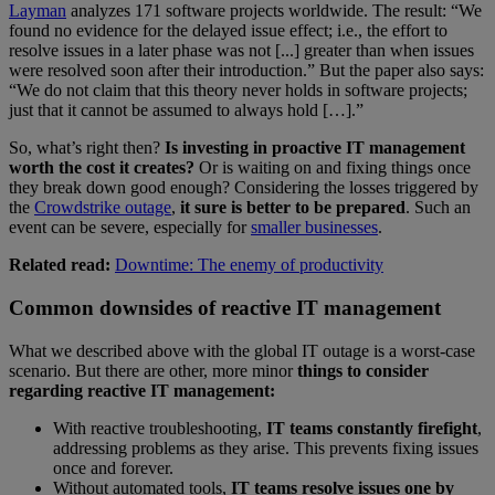
Layman
analyzes 171 software projects worldwide. The result: “We
found no evidence for the delayed issue effect; i.e., the effort to
resolve issues in a later phase was not [...] greater than when issues
were resolved soon after their introduction.” But the paper also says:
“We do not claim that this theory never holds in software projects;
just that it cannot be assumed to always hold […].”
So, what’s right then?
Is investing in proactive IT management
worth the cost it creates?
Or is waiting on and fixing things once
they break down good enough? Considering the losses triggered by
the
Crowdstrike outage
,
it sure is better to be prepared
. Such an
event can be severe, especially for
smaller businesses
.
Related read:
Downtime: The enemy of productivity
Common downsides of reactive IT management
What we described above with the global IT outage is a worst-case
scenario. But there are other, more minor
things to consider
regarding reactive IT management:
With reactive troubleshooting,
IT teams constantly firefight
,
addressing problems as they arise. This prevents fixing issues
once and forever.
Without automated tools,
IT teams resolve issues one by