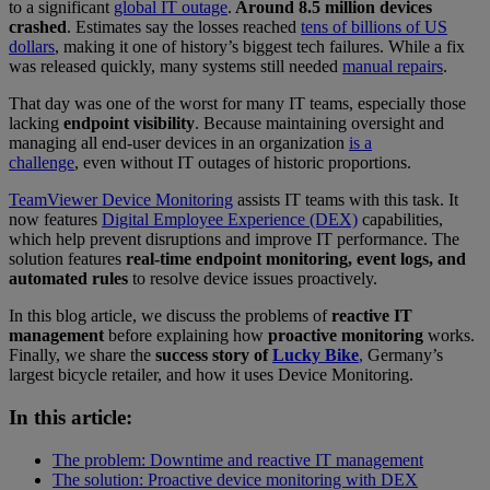
to a significant
global IT outage
.
Around 8.5 million devices
crashed
. Estimates say the losses reached
tens of billions of US
dollars
, making it one of history’s biggest tech failures. While a fix
was released quickly, many systems still needed
manual repairs
.
That day was one of the worst for many IT teams, especially those
lacking
endpoint visibility
. Because maintaining oversight and
managing all end-user devices in an organization
is a
challenge
, even without IT outages of historic proportions.
TeamViewer Device Monitoring
assists IT teams with this task. It
now features
Digital Employee Experience (DEX)
capabilities,
which help prevent disruptions and improve IT performance. The
solution features
real-time endpoint monitoring, event logs, and
automated rules
to resolve device issues proactively.
In this blog article, we discuss the problems of
reactive IT
management
before explaining how
proactive monitoring
works.
Finally, we share the
success story of
Lucky Bike
,
Germany’s
largest bicycle retailer, and how it uses Device Monitoring.
In this article:
The problem: Downtime and reactive IT management
The solution: Proactive device monitoring with DEX