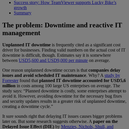
Success story: How TeamViewer supports Lucky Bike’s
growth
Summary
The problem: Downtime and reactive IT
management
Unplanned IT downtime
is frequently cited as a significant cost
driver for businesses. Finding valid numbers on the actual cost of IT
downtime is difficult, though. Estimates say it is somewhere
between
USD5,600 and USD9,000 per minute
on average.
One reason unplanned downtime occurs is that
companies delay
issues and avoid scheduled IT maintenance
. Why? A
study by
Forrester
found that
planned IT downtime accounted for USD5,6
million
in costs among 100 large US enterprises on average. The
study says: “Planned downtime is costly, some enterprises attempt to
avoid it. However, avoiding downtime for the necessary bug fixes
and security updates results in a greater risk of unplanned downtime,
creating a downtime cycle.”
It sure sounds right that delaying IT issues causes bigger problems
later on. But some research suggests otherwise. A
paper on the
Delayed Issue Effect (DIE)
by
Menzies, Nichols, Shull, and