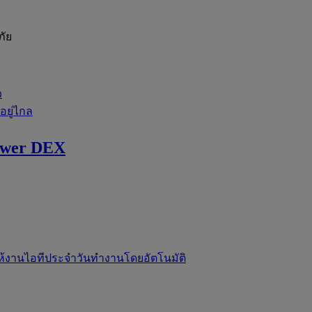
ภัย
ว
่อยู่ไกล
ewer DEX
ห้งานไอทีประจำวันทำงานโดยอัตโนมัติ