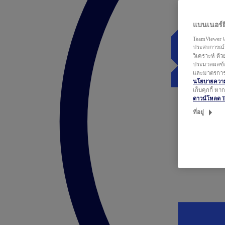
แบนเนอร์ยิ
TeamViewer แ
ประสบการณ์ก
วิเคราะห์ ด้
ประมวลผลข้อ
และมาตรการว
นโยบายความเ
เก็บคุกกี้ ห
ดาวน์โหลด 
ที่อยู่