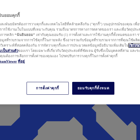
นยอมคุกกี้
ละพันธมิตรต้องการวางคุกกี้และเทคโนโลยีที่คล้ายคลึงกัน (“คุกกี้”) บนอุปกรณ์ของคุณ เพื่อ
ารใช้งานเว็บในแบบที่เหมาะกับคุณ รวมถึงมาตรการทางการตลาดของเรา และเพื่อวัตถุประ
วยการคลิก
“ฉันยินยอม”
เท่ากับคุณยอมรับ (1) การตั้งค่าและการใช้งานคุกกี้ทั้งหมดของเรา ร
มูลที่รวบรวมจากการใช้คุกกี้ในภายหลัง ซึ่งอาจรวมกับข้อมูลที่รวบรวมจากการที่คุณใช้ผลิ
ิเคราะห์ที่สอดคล้องกัน การจัดวางคุกกี้และการประมวลผลข้อมูลมีอธิบายเพิ่มเติมใน
นโยบาย
ป็นส่วนตัว
ของเรา โดยเฉพาะที่เกี่ยวกับวัตถุประสงค์ที่ชัดเจน ผู้รับซึ่งเป็นบุคคลที่สาม และ
ากคุณต้องการเลือกการตั้งค่าของคุณเอง โปรดปรับการวางคุกกี้ในการตั้งค่าคุกกี้
TeamViewer
ที่อยู่
การตั้งค่าคุกกี้
ยอมรับคุกกี้ทั้งหมด