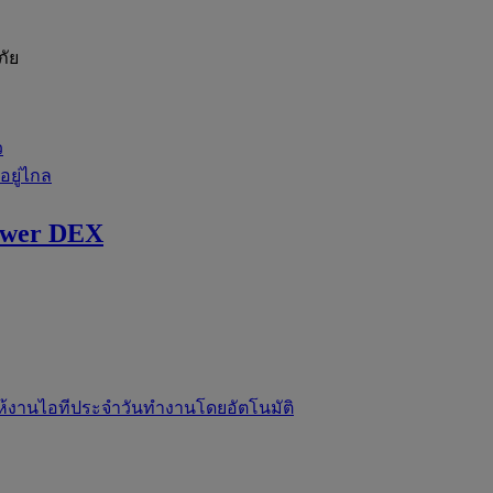
ภัย
ว
่อยู่ไกล
ewer DEX
ห้งานไอทีประจำวันทำงานโดยอัตโนมัติ