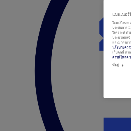
แบนเนอร์ยิ
TeamViewer แ
ประสบการณ์ก
วิเคราะห์ ด้
ประมวลผลข้อ
และมาตรการว
นโยบายความเ
เก็บคุกกี้ ห
ดาวน์โหลด 
ที่อยู่