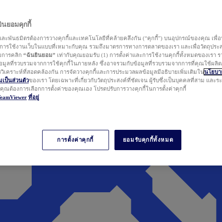
นยอมคุกกี้
ละพันธมิตรต้องการวางคุกกี้และเทคโนโลยีที่คล้ายคลึงกัน (“คุกกี้”) บนอุปกรณ์ของคุณ เพื่อ
ารใช้งานเว็บในแบบที่เหมาะกับคุณ รวมถึงมาตรการทางการตลาดของเรา และเพื่อวัตถุประ
วยการคลิก
“ฉันยินยอม”
เท่ากับคุณยอมรับ (1) การตั้งค่าและการใช้งานคุกกี้ทั้งหมดของเรา ร
มูลที่รวบรวมจากการใช้คุกกี้ในภายหลัง ซึ่งอาจรวมกับข้อมูลที่รวบรวมจากการที่คุณใช้ผลิ
ิเคราะห์ที่สอดคล้องกัน การจัดวางคุกกี้และการประมวลผลข้อมูลมีอธิบายเพิ่มเติมใน
นโยบาย
ป็นส่วนตัว
ของเรา โดยเฉพาะที่เกี่ยวกับวัตถุประสงค์ที่ชัดเจน ผู้รับซึ่งเป็นบุคคลที่สาม และ
ากคุณต้องการเลือกการตั้งค่าของคุณเอง โปรดปรับการวางคุกกี้ในการตั้งค่าคุกกี้
TeamViewer
ที่อยู่
การตั้งค่าคุกกี้
ยอมรับคุกกี้ทั้งหมด