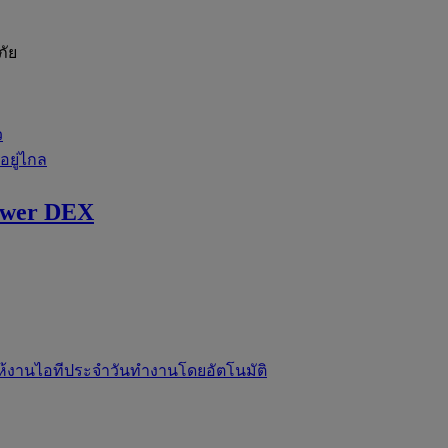
ภัย
ว
่อยู่ไกล
ewer DEX
ห้งานไอทีประจำวันทำงานโดยอัตโนมัติ