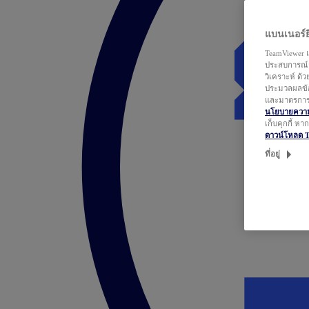
แบนเนอร์ยิ
TeamViewer แ
ประสบการณ์ก
วิเคราะห์ ด้
ประมวลผลข้อ
และมาตรการว
นโยบายความเ
เก็บคุกกี้ ห
ดาวน์โหลด 
ที่อยู่