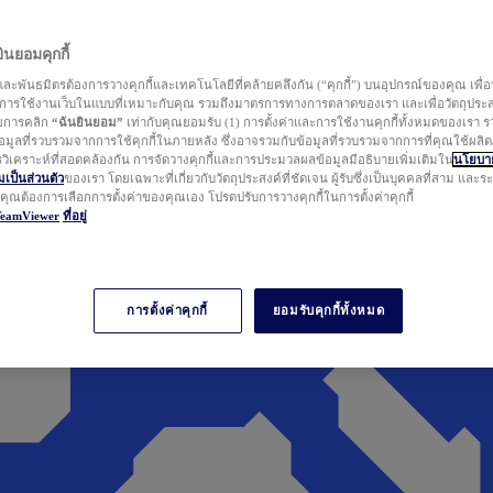
นยอมคุกกี้
ละพันธมิตรต้องการวางคุกกี้และเทคโนโลยีที่คล้ายคลึงกัน (“คุกกี้”) บนอุปกรณ์ของคุณ เพื่อ
ารใช้งานเว็บในแบบที่เหมาะกับคุณ รวมถึงมาตรการทางการตลาดของเรา และเพื่อวัตถุประ
วยการคลิก
“ฉันยินยอม”
เท่ากับคุณยอมรับ (1) การตั้งค่าและการใช้งานคุกกี้ทั้งหมดของเรา ร
มูลที่รวบรวมจากการใช้คุกกี้ในภายหลัง ซึ่งอาจรวมกับข้อมูลที่รวบรวมจากการที่คุณใช้ผลิ
ิเคราะห์ที่สอดคล้องกัน การจัดวางคุกกี้และการประมวลผลข้อมูลมีอธิบายเพิ่มเติมใน
นโยบาย
ป็นส่วนตัว
ของเรา โดยเฉพาะที่เกี่ยวกับวัตถุประสงค์ที่ชัดเจน ผู้รับซึ่งเป็นบุคคลที่สาม และ
ากคุณต้องการเลือกการตั้งค่าของคุณเอง โปรดปรับการวางคุกกี้ในการตั้งค่าคุกกี้
TeamViewer
ที่อยู่
การตั้งค่าคุกกี้
ยอมรับคุกกี้ทั้งหมด