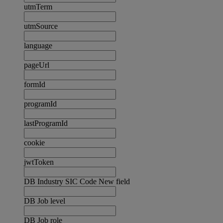
utmTerm
utmSource
language
pageUrl
formId
programId
lastProgramId
cookie
jwtToken
DB Industry SIC Code New field
DB Job level
DB Job role