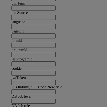
utmTerm
utmSource
language
pageUrl
formId
programId
lastProgramId
cookie
jwtToken
DB Industry SIC Code New field
DB Job level
DB Job role