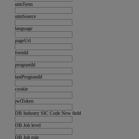
utmTerm
utmSource
language
pageUrl
formId
programId
lastProgramId
cookie
jwtToken
DB Industry SIC Code New field
DB Job level
DB Job role