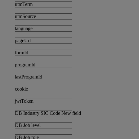
utmTerm
utmSource
language
pageUrl
formId
programId
lastProgramId
cookie
jwtToken
DB Industry SIC Code New field
DB Job level
DB Job role