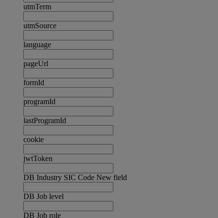
utmTerm
utmSource
language
pageUrl
formId
programId
lastProgramId
cookie
jwtToken
DB Industry SIC Code New field
DB Job level
DB Job role