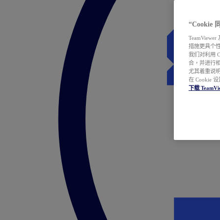
“Cooki
TeamVie
措施更具个
我们对利用 
合，并进行
尤其着重说明
在 Cookie
下载 TeamVi