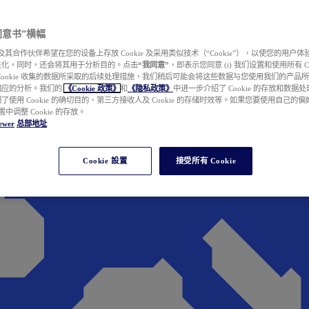
e 同意书”横幅
wer 及其合作伙伴希望在您的设备上存放 Cookie 及采用类似技术（“Cookie”），以使您的用
性化，同时，还会将其用于分析目的。点击
“我同意”
，即表示您同意 (i) 我们设置和使用所有 Cook
Cookie 收集的数据所采取的后续处理措施，我们稍后可能会将这些数据与您使用我们的产品
相应的分析。我们的
《Cookie 政策》
和
《隐私政策》
中进一步介绍了 Cookie 的存放和数据
了使用 Cookie 的确切目的、第三方接收人及 Cookie 的存储时效等。如果您要使用自己的
 设置中调整 Cookie 的存放。
ewer
总部地址
Cookie 設置
接受所有 Cookie