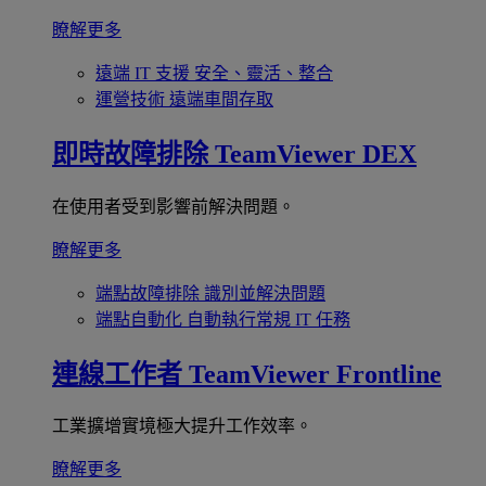
瞭解更多
遠端 IT 支援
安全、靈活、整合
運營技術
遠端車間存取
即時故障排除
TeamViewer DEX
在使用者受到影響前解決問題。
瞭解更多
端點故障排除
識別並解決問題
端點自動化
自動執行常規 IT 任務
連線工作者
TeamViewer Frontline
工業擴增實境極大提升工作效率。
瞭解更多