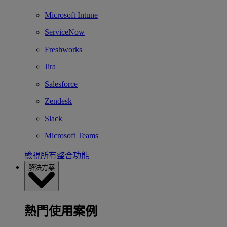
Microsoft Intune
ServiceNow
Freshworks
Jira
Salesforce
Zendesk
Slack
Microsoft Teams
檢視所有整合功能
解決方案
熱門使用案例