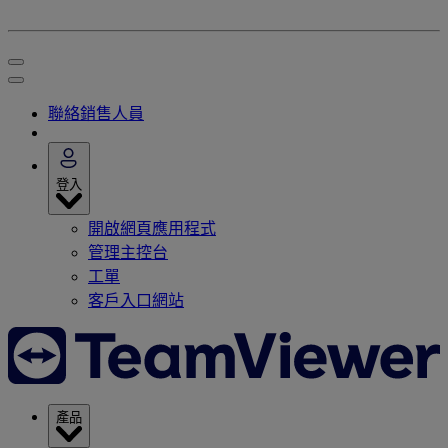
聯絡銷售人員
登入
開啟網頁應用程式
管理主控台
工單
客戶入口網站
產品