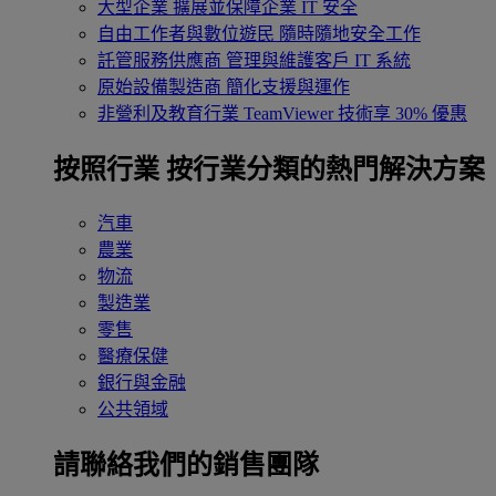
大型企業
擴展並保障企業 IT 安全
自由工作者與數位遊民
隨時隨地安全工作
託管服務供應商
管理與維護客戶 IT 系統
原始設備製造商
簡化支援與運作
非營利及教育行業
TeamViewer 技術享 30% 優惠
按照行業
按行業分類的熱門解決方案
汽車
農業
物流
製造業
零售
醫療保健
銀行與金融
公共領域
請聯絡我們的銷售團隊