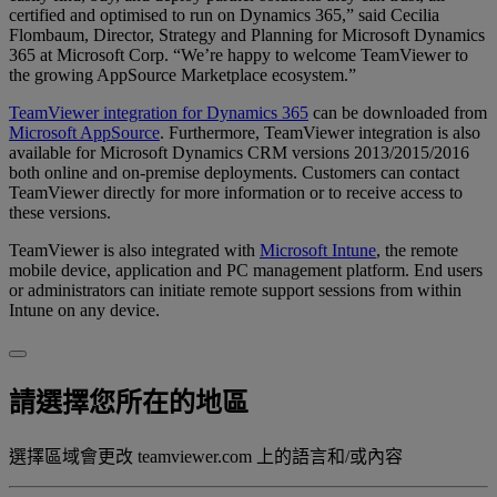
certified and optimised to run on Dynamics 365,” said Cecilia
Flombaum, Director, Strategy and Planning for Microsoft Dynamics
365 at Microsoft Corp. “We’re happy to welcome TeamViewer to
the growing AppSource Marketplace ecosystem.”
TeamViewer integration for Dynamics 365
can be downloaded from
Microsoft AppSource
. Furthermore, TeamViewer integration is also
available for Microsoft Dynamics CRM versions 2013/2015/2016
both online and on-premise deployments. Customers can contact
TeamViewer directly for more information or to receive access to
these versions.
TeamViewer is also integrated with
Microsoft Intune
, the remote
mobile device, application and PC management platform. End users
or administrators can initiate remote support sessions from within
Intune on any device.
請選擇您所在的地區
選擇區域會更改 teamviewer.com 上的語言和/或內容