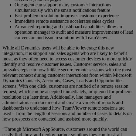
One agent can support many customer interactions
simultaneously with the smart notifications feature
Fast problem resolution improves customer experience
Immediate remote assistance accelerates sales cycles
Advanced reporting and dashboard capabilities allow an
operation manager to audit and measure improvements of lead
conversion and issue resolution with TeamViewer
While all Dynamics users will be able to leverage this new
integration, it is support and sales agents who are likely to benefit
most, as they often need to access customer devices to more quickly
identify and resolve customer issues. Customer service, sales and
pre-sales reps can now initiate secure remote sessions with the most
relevant context during customer interactions from within Microsoft
Dynamics Contacts, Accounts, Cases, Leads and Opportunities
screens. With one click, customers are notified of a remote session
request, which can be accepted immediately, or queued for problem
resolution at a later time. Additionally, line managers and
administrators can document and create a variety of reports and
dashboards to understand how TeamViewer remote sessions are
used – from the length of sessions and number of cases to details on
how prospects are contacted and assisted more quickly.
“Through Microsoft AppSource, customers around the world can
easily find, buy, and deploy partner solutions they can trust, all