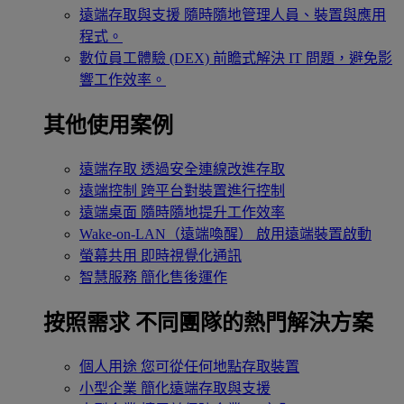
遠端存取與支援
隨時隨地管理人員、裝置與應用
程式。
數位員工體驗 (DEX)
前瞻式解決 IT 問題，避免影
響工作效率。
其他使用案例
遠端存取
透過安全連線改進存取
遠端控制
跨平台對裝置進行控制
遠端桌面
隨時隨地提升工作效率
Wake-on-LAN（遠端喚醒）
啟用遠端裝置啟動
螢幕共用
即時視覺化通訊
智慧服務
簡化售後運作
按照需求
不同團隊的熱門解決方案
個人用途
您可從任何地點存取裝置
小型企業
簡化遠端存取與支援