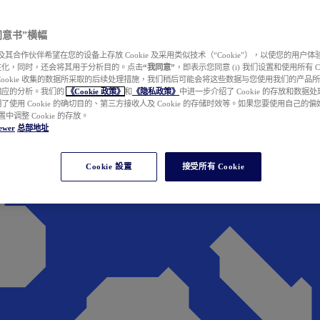
e 同意书”横幅
wer 及其合作伙伴希望在您的设备上存放 Cookie 及采用类似技术（“Cookie”），以使您的用
性化，同时，还会将其用于分析目的。点击
“我同意”
，即表示您同意 (i) 我们设置和使用所有 Cook
Cookie 收集的数据所采取的后续处理措施，我们稍后可能会将这些数据与您使用我们的产品
相应的分析。我们的
《Cookie 政策》
和
《隐私政策》
中进一步介绍了 Cookie 的存放和数据
了使用 Cookie 的确切目的、第三方接收人及 Cookie 的存储时效等。如果您要使用自己的
 设置中调整 Cookie 的存放。
ewer
总部地址
Cookie 設置
接受所有 Cookie