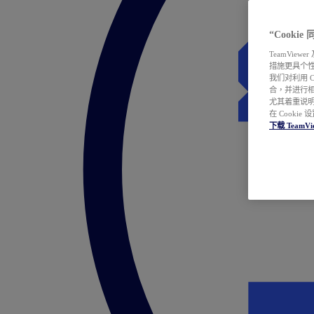
“Cooki
TeamVie
措施更具个
我们对利用 
合，并进行
尤其着重说明
在 Cookie
下载 TeamVi