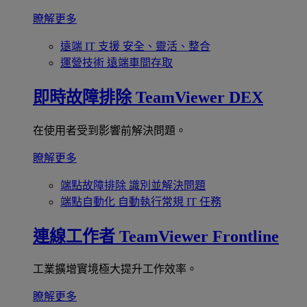
瞭解更多
遠端 IT 支援
安全、靈活、整合
運營技術
遠端車間存取
即時故障排除
TeamViewer DEX
在使用者受到影響前解決問題。
瞭解更多
端點故障排除
識別並解決問題
端點自動化
自動執行常規 IT 任務
連線工作者
TeamViewer Frontline
工業擴增實境極大提升工作效率。
瞭解更多